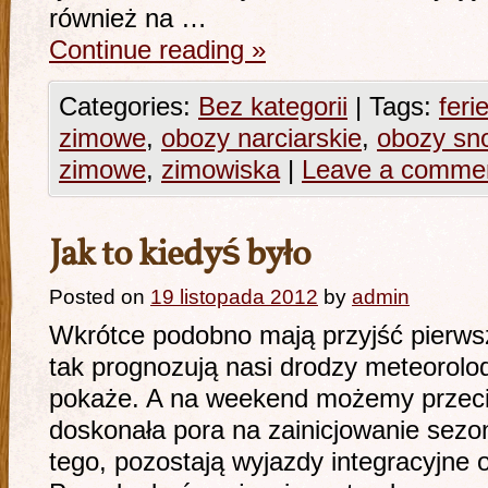
również na …
Continue reading
»
Categories:
Bez kategorii
|
Tags:
feri
zimowe
,
obozy narciarskie
,
obozy sn
zimowe
,
zimowiska
|
Leave a comme
Jak to kiedyś było
Posted on
19 listopada 2012
by
admin
Wkrótce podobno mają przyjść pierwsz
tak prognozują nasi drodzy meteorolod
pokaże. A na weekend możemy przeci
doskonała pora na zainicjowanie sez
tego, pozostają wyjazdy integracyjne o