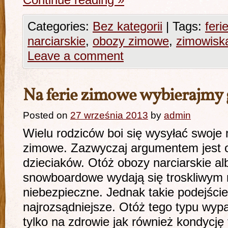
Continue reading
»
Categories:
Bez kategorii
|
Tags:
feri
narciarskie
,
obozy zimowe
,
zimowisk
Leave a comment
Na ferie zimowe wybierajmy
Posted on
27 września 2013
by
admin
Wielu rodziców boi się wysyłać swoje
zimowe. Zazwyczaj argumentem jest 
dzieciaków. Otóż obozy narciarskie al
snowboardowe wydają się troskliwym
niebezpieczne. Jednak takie podejście
najrozsądniejsze. Otóż tego typu wy
tylko na zdrowie jak również kondycję 