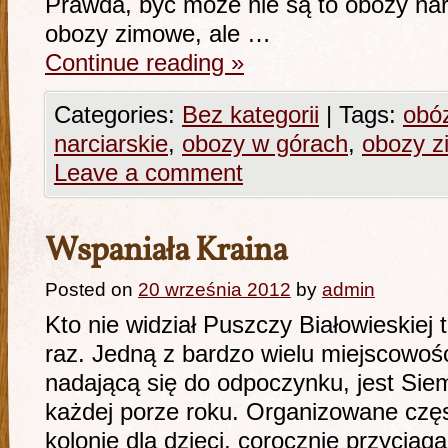
Prawda, być może nie są to obozy narc
obozy zimowe, ale …
Continue reading
»
Categories:
Bez kategorii
|
Tags:
obó
narciarskie
,
obozy w górach
,
obozy 
Leave a comment
Wspaniała Kraina
Posted on
20 września 2012
by
admin
Kto nie widział Puszczy Białowieskiej
raz. Jedną z bardzo wielu miejscowości
nadającą się do odpoczynku, jest Sie
każdej porze roku. Organizowane czę
kolonie dla dzieci, corocznie przyciąg