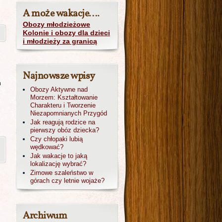
A może wakacje….
Obozy młodzieżowe
Kolonie i obozy dla dzieci
i młodzieży za granicą
Najnowsze wpisy
h
Obozy Aktywne nad
Morzem: Kształtowanie
Charakteru i Tworzenie
Niezapomnianych Przygód
Jak reagują rodzice na
pierwszy obóz dziecka?
Czy chłopaki lubią
wędkować?
Jak wakacje to jaką
lokalizację wybrać?
Zimowe szaleństwo w
górach czy letnie wojaże?
Archiwum