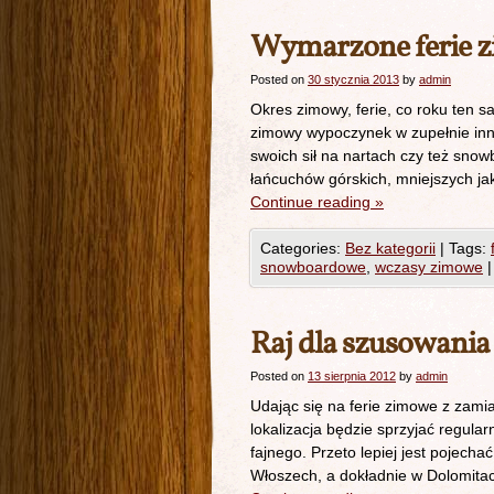
Wymarzone ferie 
Posted on
30 stycznia 2013
by
admin
Okres zimowy, ferie, co roku ten s
zimowy wypoczynek w zupełnie inne
swoich sił na nartach czy też snow
łańcuchów górskich, mniejszych j
Continue reading
»
Categories:
Bez kategorii
|
Tags:
snowboardowe
,
wczasy zimowe
|
Raj dla szusowania
Posted on
13 sierpnia 2012
by
admin
Udając się na ferie zimowe z zam
lokalizacja będzie sprzyjać regul
fajnego. Przeto lepiej jest pojec
Włoszech, a dokładnie w Dolomita