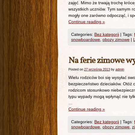
zajęć. Mimo że trwają trochę króce
wszystkich uczniów. Tym samym r
mogły one zarówno odpocząć, i sp
Continue reading
»
Categories:
Bez kategorii
|
Tags:
snowboardowe
,
obozy zimowe
|
Na ferie zimowe w
Posted on
27 września 2013
by
admin
Wielu rodziców boi się wysyłać s
bezpieczeństwo dzieciaków. Otóż o
rodzicom stosunkowo niebezpieczne
typu wypady mogą wpłynąć nie tylk
…
Continue reading
»
Categories:
Bez kategorii
|
Tags:
snowboardowe
,
obozy zimowe
,
z