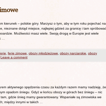
zimowe
am kierunek – polskie góry. Marzysz o tym, aby w tym roku pojechać na
, nieznane dotąd miejsce, najlepiej gdzieś za granicę i tam spróbowa
boardzie. Możliwości masz wiele. Swoją drogą w Europie jest wiele
ak …
ferie
,
ferie zimowe
,
obozy młodzieżowe
,
obozy narciarskie
,
obozy
Leave a comment
iarem aktywnego spędzenia czasu za każdym razem mamy nadzieję, że
arnym opadom śniegu. Gdyż w końcu obozy w górach bez śniegu – nic
hać tam, gdzie śnieg mamy gwarantowany. Wspaniałe są zimowiska we
ch; między innymi w takich …