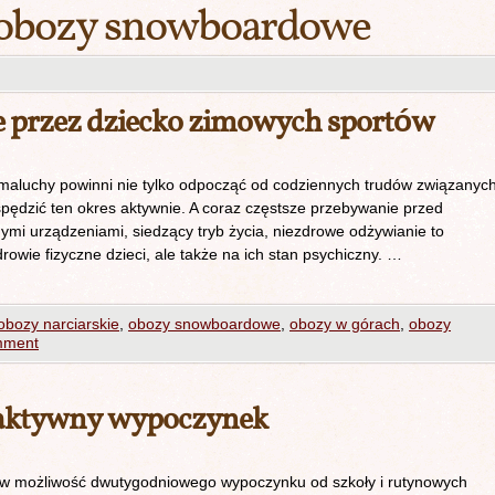
obozy snowboardowe
e przez dziecko zimowych sportów
 maluchy powinni nie tylko odpocząć od codziennych trudów związanyc
spędzić ten okres aktywnie. A coraz częstsze przebywanie przed
mi urządzeniami, siedzący tryb życia, niezdrowe odżywianie to
rowie fizyczne dzieci, ale także na ich stan psychiczny. …
obozy narciarskie
,
obozy snowboardowe
,
obozy w górach
,
obozy
mment
o aktywny wypoczynek
aków możliwość dwutygodniowego wypoczynku od szkoły i rutynowych