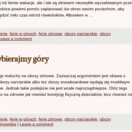
j niż letnie wakacje, ale i tak są okresem niezwykle wyczekiwanym prze
odzice powinni pomóc zaplanować ów okres swoim pociechom, aby
ędzić miło czas wśród rówieśników. Albowiem w …
ferie
,
ferie w górach
,
ferie zimowe
,
obozy narciarskie
,
obozy
Leave a comment
ybierajmy góry
woje maluchy na obozy zimowe. Zazwyczaj argumentem jest obawa o
bozy narciarskie albo też obozy snowboardowe wydają się troskliwym
. Jednak takie podejście nie jest wcale najrozsądniejsze. Otóż tego
o na zdrowie jak również kondycję fizyczną dzieciaków, lecz również n
ferie
,
ferie w górach
,
ferie zimowe
,
obozy narciarskie
,
obozy
imowiska
|
Leave a comment