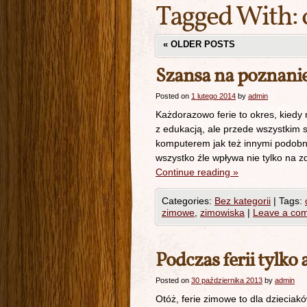
Tagged With:
«
OLDER POSTS
Szansa na poznani
Posted on
1 lutego 2014
by
admin
Każdorazowo ferie to okres, kiedy
z edukacją, ale przede wszystkim 
komputerem jak też innymi podobny
wszystko źle wpływa nie tylko na zd
Continue reading
»
Categories:
Bez kategorii
|
Tags:
zimowe
,
zimowiska
|
Leave a co
Podczas ferii tylk
Posted on
30 października 2013
by
admin
Otóż, ferie zimowe to dla dzieci